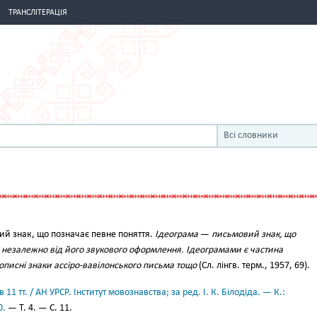
ТРАНСЛІТЕРАЦІЯ
Всі словники
й знак, що позначає певне поняття.
Ідеограма
—
письмовий знак, що
я незалежно від його звукового оформлення. Ідеограмами є частина
нописні знаки ассіро-вавілонського письма тощо
(Сл. лінгв. терм., 1957, 69).
11 тт. / АН УРСР. Інститут мовознавства; за ред. І. К. Білодіда. — К.:
0.
— Т. 4. — С. 11.