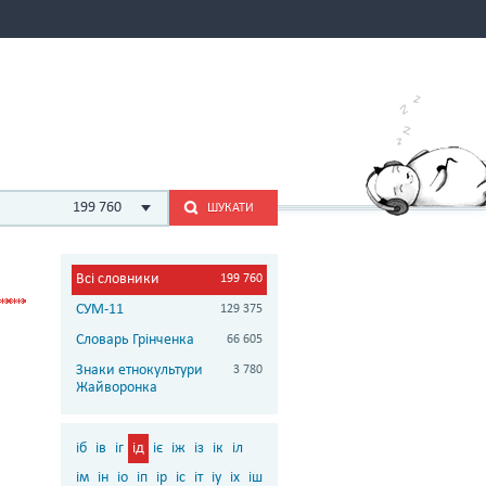
199 760
ШУКАТИ
Всі словники
199 760
СУМ-11
129 375
Словарь Грінченка
66 605
Знаки етнокультури
3 780
Жайворонка
іб
ів
іг
ід
іє
іж
із
ік
іл
ім
ін
іо
іп
ір
іс
іт
іу
іх
іш