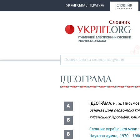
УКРАЇНСЬКА ЛІТЕРАТУРА
СЛОВНИК
ІДЕОГРАМА
ІДЕОГРА́МА
, и,
ж.
Письмови
А
означає ціле слово-понятт
китайських ієрогліфів, кли
Б
Словник української мови: в 
В
Наукова думка, 1970—198