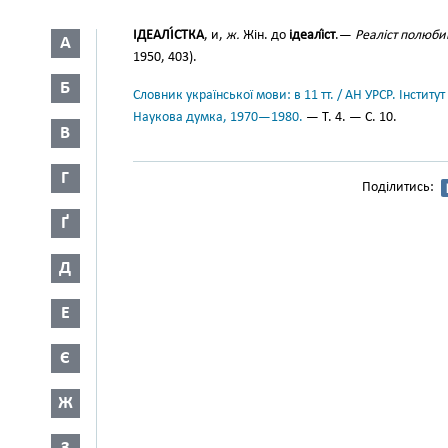
ІДЕАЛІ́СТКА
, и,
ж.
Жін. до
ідеалі́ст
.—
Реаліст полюбив
А
1950, 403).
Б
Словник української мови: в 11 тт. / АН УРСР. Інститут
Наукова думка, 1970—1980.
— Т. 4. — С. 10.
В
Г
Поділитись:
Ґ
Д
Е
Є
Ж