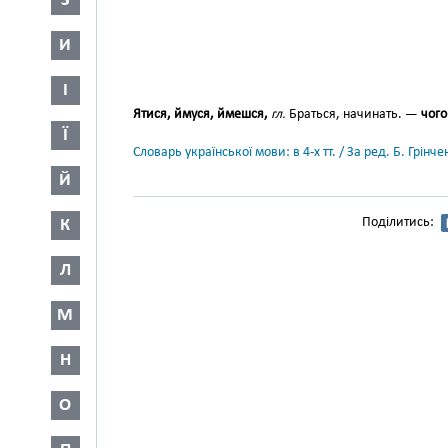
З
И
І
Ятися, ймуся, ймешся,
гл.
Браться, начинать. —
чого
Ї
Словарь української мови: в 4-х тт. / За ред. Б. Грін
Й
Поділитись:
К
Л
М
Н
О