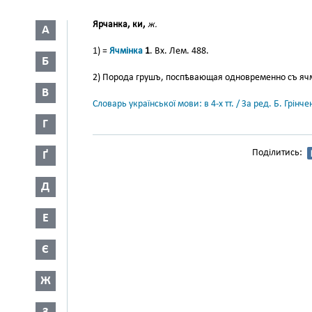
Ярчанка, ки,
ж.
А
1) =
Ячмінка
1
. Вх. Лем. 488.
Б
2) Порода грушъ, поспѣвающая одновременно съ ячме
В
Словарь української мови: в 4-х тт. / За ред. Б. Грін
Г
Поділитись:
Ґ
Д
Е
Є
Ж