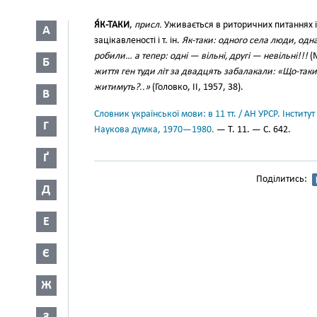
Я́К-ТАКИ
,
присл.
Уживається в риторичних питаннях 
А
зацікавленості і т. ін.
Як-таки: одного села люди, одна
робили… а тепер: одні — вільні, другі — невільні!!!
(М
Б
життя ген туди літ за двадцять забалакали: «Що-таки
житимуть?..»
(Головко, II, 1957, 38).
В
Словник української мови: в 11 тт. / АН УРСР. Інститут
Г
Наукова думка, 1970—1980.
— Т. 11. — С. 642.
Ґ
Поділитись:
Д
Е
Є
Ж