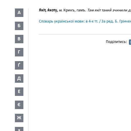
Якіт, я́коту,
м.
Крикъ, гамъ.
Там якіт такий зчинили ді
А
Словарь української мови: в 4-х тт. / За ред. Б. Грін
Б
В
Поділитись:
Г
Ґ
Д
Е
Є
Ж