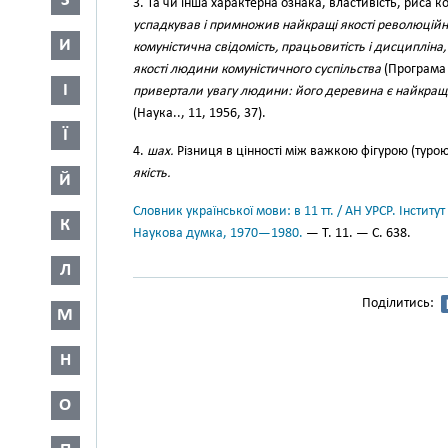
З
3. Та чи інша характерна ознака, властивість, риса к
успадкував і примножив найкращі якості революційн
И
комуністична свідомість, працьовитість і дисципліна,
якості людини комуністичного суспільства
(Програма 
І
привертали увагу людини: його деревина є найкращ
(Наука.., 11, 1956, 37).
Ї
4.
шах.
Різниця в цінності між важкою фігурою (турою
якість.
Й
Словник української мови: в 11 тт. / АН УРСР. Інститут
К
Наукова думка, 1970—1980.
— Т. 11. — С. 638.
Л
Поділитись:
М
Н
О