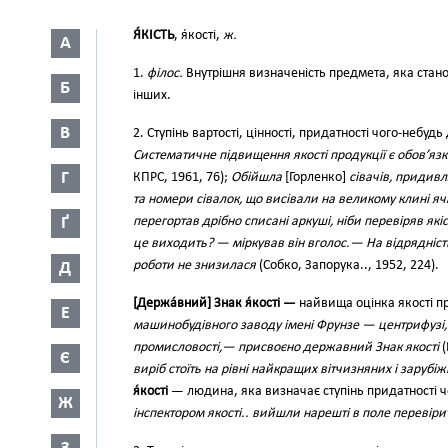
Я́КІСТЬ
, я́кості,
ж.
А
1.
філос.
Внутрішня визначеність предмета, яка станов
Б
інших.
В
2. Ступінь вартості, цінності, придатності чого-небу
Систематичне підвищення якості продукції є обов’я
Г
КПРС, 1961, 76);
Обійшла
[Горленко]
сівачів, придивл
та номери сівалок, що висівали на великому клині яч
Ґ
перегортав дрібно списані аркуші, ніби перевіряв які
це виходить? — міркував він вголос.— На відрядність
роботи не знизилася
(Собко, Запорука.., 1952, 224).
Д
[Держа́вний] Знак я́кості —
найвища оцінка якості п
Е
машинобудівного заводу імені Фрунзе — центрифузі, щ
промисловості,— присвоєно державний Знак якості
(
Є
виріб стоїть на рівні найкращих вітчизняних і зарубіж
я́кості
— людина, яка визначає ступінь придатності ч
Ж
інспектором якості.. вийшли нарешті в поле перевірит