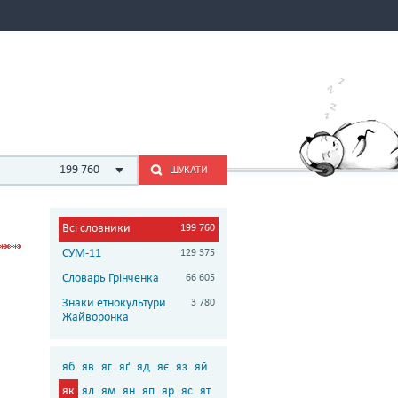
199 760
ШУКАТИ
Всі словники
199 760
СУМ-11
129 375
Словарь Грінченка
66 605
Знаки етнокультури
3 780
Жайворонка
яб
яв
яг
яґ
яд
яє
яз
яй
як
ял
ям
ян
яп
яр
яс
ят