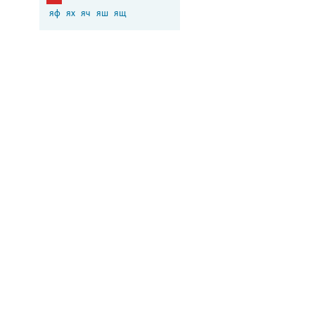
яф
ях
яч
яш
ящ