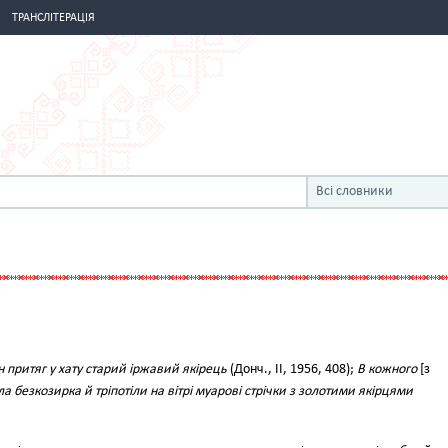
ТРАНСЛІТЕРАЦІЯ
Всі словники
н притяг у хату старий іржавий якірець
(Донч., II, 1956, 408);
В кожного
[з
а безкозирка й тріпотіли на вітрі муарові стрічки з золотими якірцями