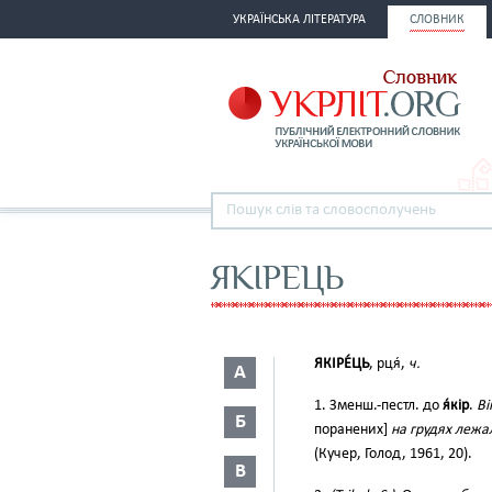
УКРАЇНСЬКА ЛІТЕРАТУРА
СЛОВНИК
ЯКІРЕЦЬ
ЯКІРЕ́ЦЬ
, рця́,
ч.
А
1. Зменш.-пестл. до
я́кір
.
Ві
Б
поранених]
на грудях лежал
(Кучер, Голод, 1961, 20).
В