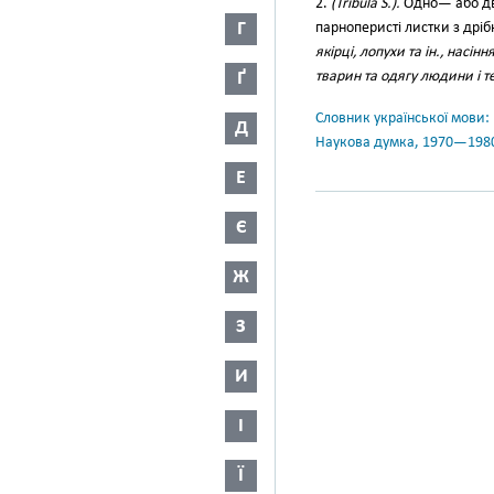
2.
(Tribula S.).
Одно— або дво
Г
парноперисті листки з др
якірці, лопухи та ін., насі
Ґ
тварин та одягу людини і т
Словник української мови: в 
Д
Наукова думка, 1970—198
Е
Є
Ж
З
И
І
Ї