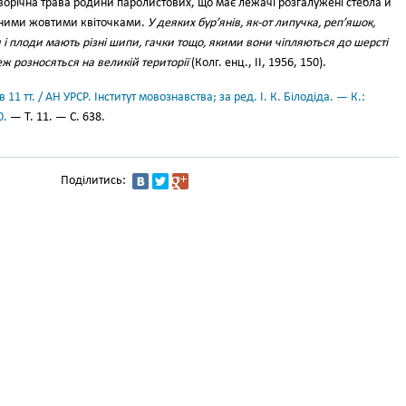
річна трава родини паролистових, що має лежачі розгалужені стебла й
ібними жовтими квіточками.
У деяких бур’янів, як-от липучка, реп’яшок,
ння і плоди мають різні шипи, гачки тощо, якими вони чіпляються до шерсті
еж розносяться на великій території
(Колг. енц., II, 1956, 150).
11 тт. / АН УРСР. Інститут мовознавства; за ред. І. К. Білодіда. — К.:
0.
— Т. 11. — С. 638.
Поділитись: