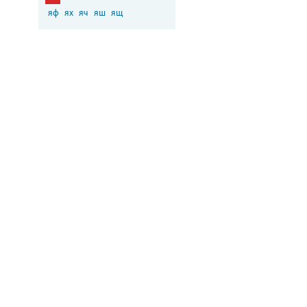
яф
ях
яч
яш
ящ