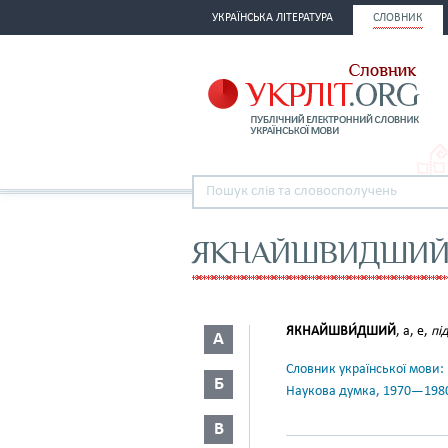
УКРАЇНСЬКА ЛІТЕРАТУРА
СЛОВНИК
ЯКНАЙШВИДШИ
ЯКНАЙШВИ́ДШИЙ
, а, е,
пі
А
Словник української мови: в 
Б
Наукова думка, 1970—198
В