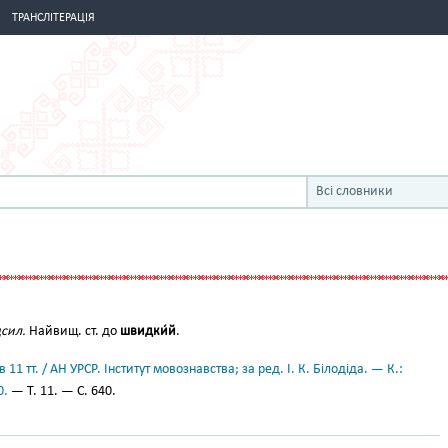
ТРАНСЛІТЕРАЦІЯ
Всі словники
Й
дсил.
Найвищ. ст. до
швидки́й
.
11 тт. / АН УРСР. Інститут мовознавства; за ред. І. К. Білодіда. — К.:
0.
— Т. 11. — С. 640.