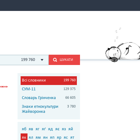
199 760
ШУКАТИ
Всі словники
199 760
СУМ-11
129 375
Словарь Грінченка
66 605
Знаки етнокультури
3 780
Жайворонка
яб
яв
яг
яґ
яд
яє
яз
яй
як
ял
ям
ян
яп
яр
яс
ят