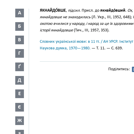
ЯКНАЙДО́ВШЕ
,
підсил.
Присл. до
якнайдо́вший
.
Ох,
А
якнайдовше не знаходилась
(Л. Укр., III, 1952, 648);
охотою вчилися у народу, і народ за це їх здоровими 
Б
історії якнайдовше
(Тич., III, 1957, 353).
В
Словник української мови: в 11 тт. / АН УРСР. Інститут
Наукова думка, 1970—1980.
— Т. 11. — С. 639.
Г
Ґ
Поділитись:
Д
Е
Є
Ж