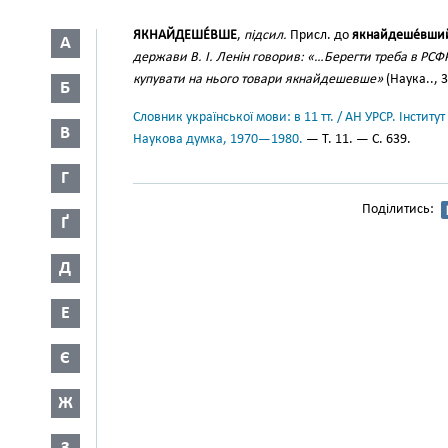
ЯКНАЙДЕШЕ́ВШЕ
,
підсил.
Присл. до
якнайдеше́вши
А
держави В. І. Ленін говорив: «…Берегти треба в РСФ
купувати на нього товари якнайдешевше»
(Наука.., 3
Б
Словник української мови: в 11 тт. / АН УРСР. Інститут
В
Наукова думка, 1970—1980.
— Т. 11. — С. 639.
Г
Поділитись:
Ґ
Д
Е
Є
Ж