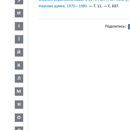
З
Наукова думка, 1970—1980.
— Т. 11. — С. 637.
И
І
Поділитись:
Ї
Й
К
Л
М
Н
О