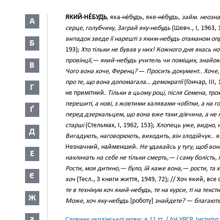
ЯКИЙ-НЕ́БУДЬ
, яка-не́будь, яке-не́будь,
займ. неозна
А
серце, голубчику, Заграй яку-небудь
(Шевч., І, 1963, 
випадок зведе її нарешті з яким-небудь отаманом опр
Б
193);
Хто тільки не бував у них! Кожного дня якась н
провінції,— який-небудь учитель чи поміщик, знай
В
Чого вона хоче, Ференц?
—
Просить документ.. Хоче
про те, що вона допомагала… демократії
(Гончар, III,
Г
не примітний.
Тільки в цьому році, після Семена, тр
перешиті, а нові, з жовтими халявами чобітки, а на 
Ґ
перед дзеркальцем, що вона вже таки дівчина, а не я
старші
(Стельмах, І, 1962, 153);
Хлопець уже, видно, н
Д
Вигадують, наговорюють, виходить, він злодійчук.. я
Незначний, найменший.
Не удавайсь у тугу, щоб вон
Е
накликать на себе не тільки смерть,— і саму болість, 
Рости, моя дитино,— було, їй каже вона,— рости, та х
Є
хоч
(Тесл., З книги життя, 1949, 72); // Хоч який, все
те в технікум хоч який-небудь, те на курси, ті на текс
Ж
Може, хоч яку-небудь
[роботу]
знайдете? — благають 
Словник української мови: в 11 тт. / АН УРСР. Інститут