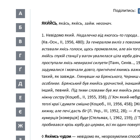
Поділитись:
А
ЯКИ́ЙСЬ
, яка́сь, яке́сь,
займ. неознач.
Б
1. Невідомо який.
Недалечко від якогось-то города.. 
В
(Кв.-Осн., II, 1956, 480);
За генералом виліз з повозк
вставали якісь голоси, щось промовляли, але він того 
Г
якійсь глухій станції у вагон увалилася ціла юрба дів
проступали якісь невиразні силуети
(Панч, Синів.., 19
Ґ
задумалися і мовчали довго, пригнічені якимсь важ
такий, як завжди.
Глянувши на Брянського, Черниш о
Д
особливе. Брянський був якийсь урочистий, інакший
інший, певний.
Під тими словами був же якийсь реал
Е
ніжну сестру
(Коцюб., II, 1955, 358); // Хоч який-неб
теплі краї і думати смішно
(Коцюб., III, 1956, 458); [Ж
хижку, але печі дасть біг
(Л. Укр., III, 1952, 28); —
Я т
Є
кумерція
[комерція]
буде
(Стельмах, І, 1962, 159); //
пробивався крізь юрбу до церкви, всі як один повер
Ж
◊
Яки́мсь чудом
— невідомо як, незрозумілим спосо