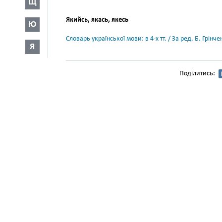
Щ
Якийсь, якась, якесь
Ю
Словарь української мови: в 4-х тт. / За ред. Б. Грін
Я
Поділитись: