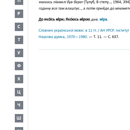
П
якихось півмилі був берег
(Тулуб, В степу.., 1964, 394
годину все там влаштує.., а потім прийде до міномет
Р
До яко́їсь мі́ри; Яко́юсь мі́рою
див.
мі́ра
.
С
Словник української мови: в 11 тт. / АН УРСР. Інститут
Наукова думка, 1970—1980.
— Т. 11. — С. 637.
Т
У
Ф
Х
Ц
Ч
Ш