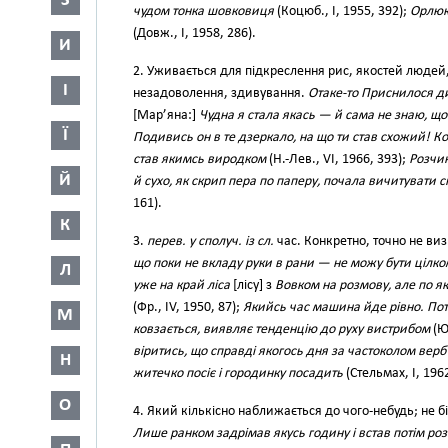
З
чудом тонка шовковиця
(Коцюб., І, 1955, 392);
Орлюк
(Довж., І, 1958, 286).
И
2. Уживається для підкреслення рис, якостей людей, 
І
незадоволення, здивування.
Отаке-то Приснилося ди
[Мар’яна:]
Чудна я стала якась — й сама не знаю, щ
Ї
Подивись он в те дзеркало, на що ти став схожий! К
став якимсь виродком
(Н.-Лев., VI, 1966, 393);
Розчин
Й
й сухо, як скрип пера по паперу, почала вичитувати 
161).
К
3.
перев. у сполуч. із сл.
час. Конкретно, точно не ви
що поки не вкладу руки в рани — не можу бути цілк
Л
уже на край ліса
[лісу] з
Вовком на розмову, але по я
(Фр., IV, 1950, 87);
Якийсь час машина йде рівно. Пот
М
ковзається, виявляє тенденцію до руху вистрибом
(Ю.
віритись, що справді якогось дня за частоколом верб 
Н
житечко посіє і городинку посадить
(Стельмах, І, 1962
О
4. Який кількісно наближається до чого-небудь; не 
Лише ранком задрімав якусь годину і встав потім ро