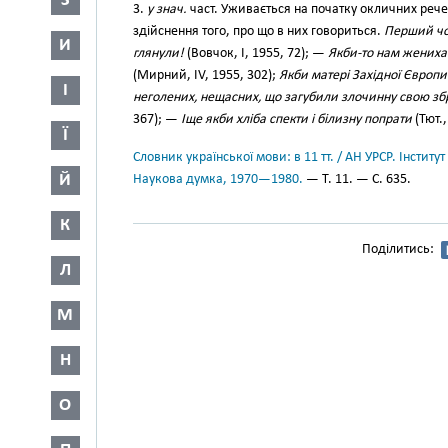
З
3.
у знач.
част. Уживається на початку окличних реч
здійснення того, про що в них говориться.
Перший чол
И
глянули!
(Вовчок, І, 1955, 72); —
Якби-то нам жениха
(Мирний, IV, 1955, 302);
Якби матері Західної Європи
І
неголених, нещасних, що загубили злочинну свою зб
367); —
Іще якби хліба спекти і білизну попрати
(Тют.,
Ї
Словник української мови: в 11 тт. / АН УРСР. Інститут
Й
Наукова думка, 1970—1980.
— Т. 11. — С. 635.
К
Поділитись:
Л
М
Н
О