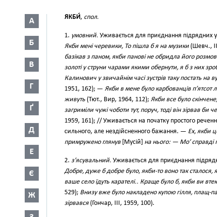
ЯКБИ́
,
спол.
А
1.
умовний.
Уживається для приєднання підрядних ум
Б
Якби мені черевики, То пішла б я на музики
(Шевч., II
базікав з паном, якби панові не обридла його розмов
В
золоті у струни чарами якими обернути, я б з них зр
Калинович у звичайнім часі зустрів таку постать на ву
Г
1951, 162); —
Якби в мене було карбованців п’ятсот 
живуть
(Тют., Вир, 1964, 112);
Якби все було скінчене
Ґ
загриміли чужі чоботи тут, поруч, тоді він зірвав би ч
1959, 161); // Уживається на початку простого реченн
Д
сильного, але нездійсненного бажання. —
Ех, якби ц
примружено глянув
[Мусій]
на нього: — Мо’ справді 
Е
2.
з’ясувальний.
Уживається для приєднання підрядн
Добре, дуже б добре було, якби-то воно так сталося, 
Є
ваше село їдуть карателі.. Краще було б, якби ви втек
529);
Внизу вже було накладено купою гілля, плащ-п
Ж
зірвався
(Гончар, III, 1959, 100).