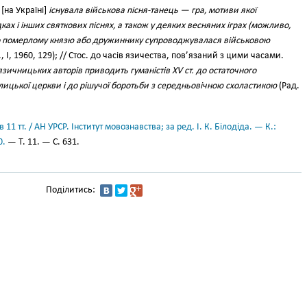
[на Україні]
існувала військова пісня-танець — гра, мотиви якої
ках і інших святкових піснях, а також у деяких весняних іграх (можливо,
о померлому князю або дружиннику супроводжувалася військовою
, І, 1960, 129); // Стос. до часів язичества, пов’язаний з цими часами.
зичницьких авторів приводить гуманістів ХV ст. до остаточного
лицької церкви і до рішучої боротьби з середньовічною схоластикою
(Рад.
11 тт. / АН УРСР. Інститут мовознавства; за ред. І. К. Білодіда. — К.:
0.
— Т. 11. — С. 631.
Поділитись: