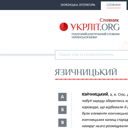
УКРАЇНСЬКА ЛІТЕРАТУРА
СЛОВНИК
ЯЗИЧНИЦЬКИЙ
ЯЗИ́ЧНИЦЬКИЙ
, а, е. Стос
А
побуті народу збереглись х
хороводи, що відбивали й 
Б
були елементи язичницької 
язичницьких капищ стародав
В
навкруг нього розміщували