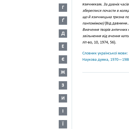
язичникам.
За давніх часів
Г
збереглися почасти в коляд
що й язичницька тризна п
Ґ
пантомімою)
(Від давнини..
Вивчення творів античних я
Д
звільнення від вчення като
літ-во, 10, 1974, 56).
Е
Словник української мови: в 
Є
Наукова думка, 1970—198
Ж
З
И
І
Ї