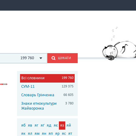
199 760
ШУКАТИ
Всі словники
199 760
СУМ-11
129 375
Словарь Грінченка
66 605
Знаки етнокультури
3 780
Жайворонка
яб
яв
яг
яґ
яд
яє
яз
яй
як
ял
ям
ян
яп
яр
яс
ят