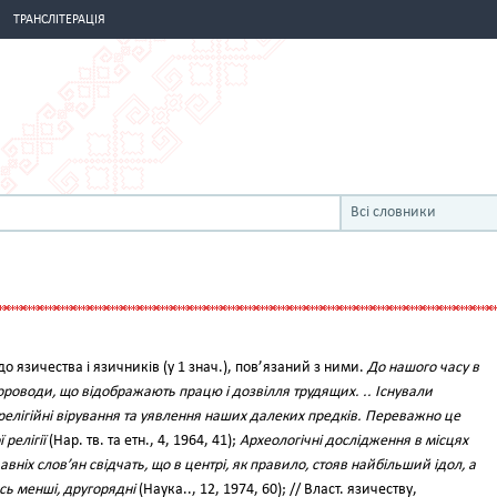
ТРАНСЛІТЕРАЦІЯ
Всі словники
. до язичества і язичників (у 1 знач.), пов’язаний з ними.
До нашого часу в
ороводи, що відображають працю і дозвілля трудящих. .. Існували
релігійні вірування та уявлення наших далеких предків. Переважно це
релігії
(Нар. тв. та етн., 4, 1964, 41);
Археологічні дослідження в місцях
ніх слов’ян свідчать, що в центрі, як правило, стояв найбільший ідол, а
сь менші, другорядні
(Наука.., 12, 1974, 60); // Власт. язичеству,