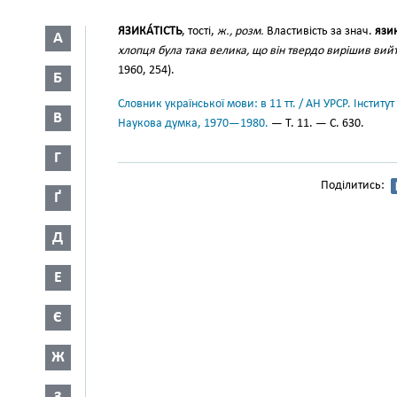
ЯЗИКА́ТІСТЬ
, тості,
ж., розм.
Властивість за знач.
язик
А
хлопця була така велика, що він твердо вирішив вийти
1960, 254).
Б
Словник української мови: в 11 тт. / АН УРСР. Інститут
В
Наукова думка, 1970—1980.
— Т. 11. — С. 630.
Г
Поділитись:
Ґ
Д
Е
Є
Ж