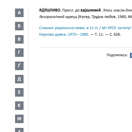
ЯДУ́ШЛИВО
. Присл. до
яду́шливий
.
Хтось зовсім бли
А
безпросвітний курець
(Кучер, Трудна любов, 1960, 66
Б
Словник української мови: в 11 тт. / АН УРСР. Інститут
Наукова думка, 1970—1980.
— Т. 11. — С. 626.
В
Г
Поділитись:
Ґ
Д
Е
Є
Ж