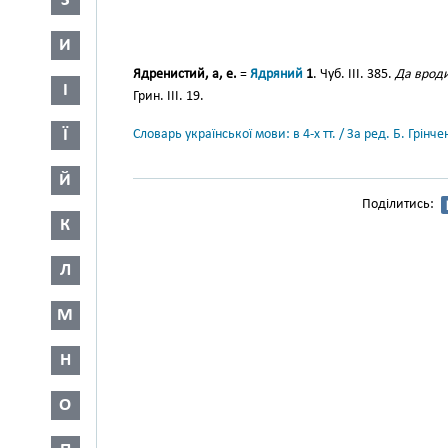
З
И
Ядренистий, а, е.
=
Ядряний
1
. Чуб. III. 385.
Да вроди
І
Грин. III. 19.
Ї
Словарь української мови: в 4-х тт. / За ред. Б. Грін
Й
Поділитись:
К
Л
М
Н
О