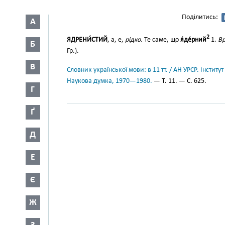
Поділитись:
А
2
ЯДРЕНИ́СТИЙ
, а, е,
рідко.
Те саме, що
я́де́рний
1.
Вр
Б
Гр.).
В
Словник української мови: в 11 тт. / АН УРСР. Інститут
Наукова думка, 1970—1980.
— Т. 11. — С. 625.
Г
Ґ
Д
Е
Є
Ж