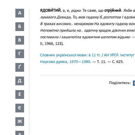
ЯДОВИ́ТИЙ
, а, е,
рідко.
Те саме, що
отру́йний
.
Якби в
А
лукавого Давида, То, мов гадюку б, розтоптав І ядов
В травах високих.. ненароком На ядовиту гадюку во
Б
Непомітно прийшла на.. одвічну крадіж дівочих вінк
поставила і зашепотіла ядовитим шепотом відьма: — 
В
II, 1966, 123).
Г
Словник української мови: в 11 тт. / АН УРСР. Інститут
Наукова думка, 1970—1980.
— Т. 11. — С. 625.
Ґ
Д
Поділитись:
Е
Є
Ж