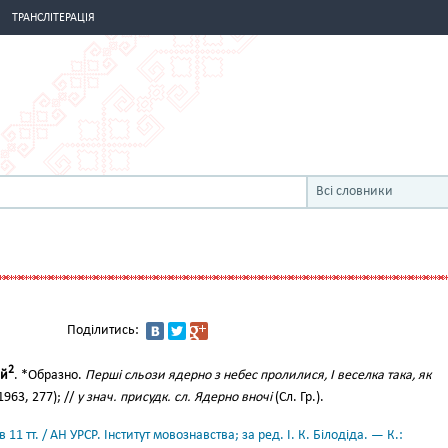
ТРАНСЛІТЕРАЦІЯ
Всі словники
Поділитись:
2
ий
. *Образно.
Перші сльози ядерно з небес пролилися, І веселка така, як
1963, 277); //
у знач. присудк. сл. Ядерно вночі
(Сл. Гр.).
11 тт. / АН УРСР. Інститут мовознавства; за ред. І. К. Білодіда. — К.: