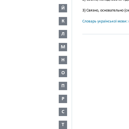
Й
3) Связно, основательно (с
К
Словарь української мови: в
Л
М
Н
О
П
Р
С
Т