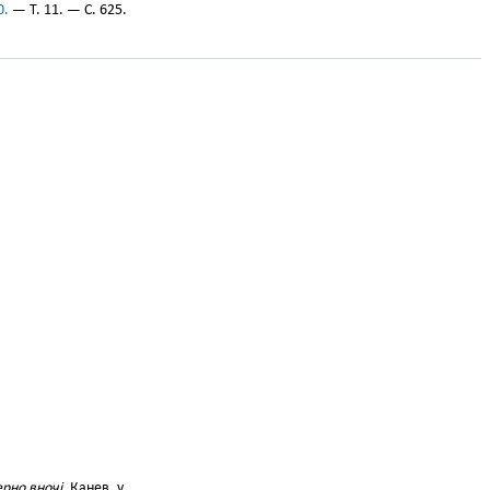
0.
— Т. 11. — С. 625.
рно вночі.
Канев. у.