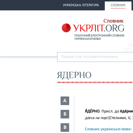
УКРАЇНСЬКА ЛІТЕРАТУРА
СЛОВНИК
ЯДЕРНО
А
Я́ДЕ́РНО
. Присл. до
я́де́рн
Б
дівча на порі
(Стельмах, V, 
В
Словник української мови: в 