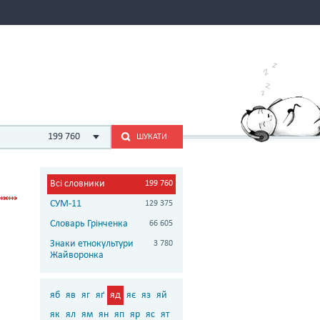
199 760
ШУКАТИ
Всі словники
199 760
СУМ-11
129 375
Словарь Грінченка
66 605
Знаки етнокультури
3 780
Жайворонка
яб
яв
яг
яґ
яд
яє
яз
яй
як
ял
ям
ян
яп
яр
яс
ят