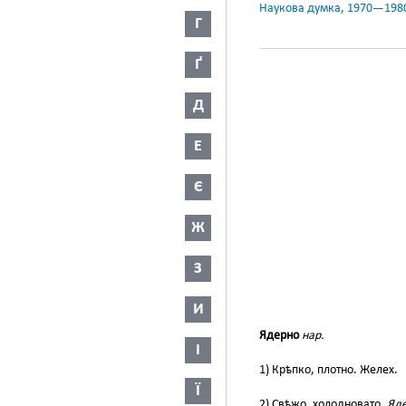
Наукова думка, 1970—198
Г
Ґ
Д
Е
Є
Ж
З
И
Ядерно
нар.
І
1) Крѣпко, плотно. Желех.
Ї
2) Свѣжо, холодновато.
Яде