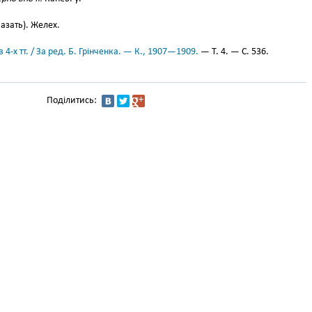
казать). Желех.
 4-х тт. / За ред. Б. Грінченка. — К., 1907—1909.
— Т. 4. — С. 536.
Поділитись: