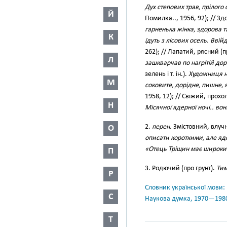
Дух степових трав, прілого 
Й
Помилка.., 1956, 92); // 
гарненька жінка, здорова 
К
їдуть з лісових осель. Ввійд
262); // Лапатий, рясний (
Л
зашкварчав по нагрітій дор
зелень і т. ін.).
Художниця на
М
соковите, дорідне, пишне, 
1958, 12); // Свіжий, прохол
Н
Місячної ядерної ночі.. во
2.
перен.
Змістовний, влучн
О
описати короткими, але яд
«Отець Тріщин має широкий
П
3. Родючий (про грунт).
Тим
Р
Словник української мови: в 
С
Наукова думка, 1970—198
Т