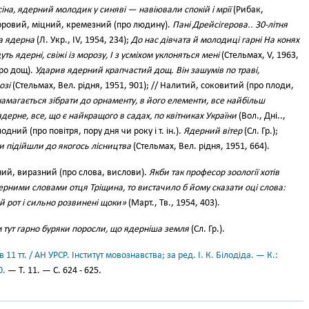
сіна, ядерний молодик у синяві — навіювали спокій і мрії
(Рибак,
Здоровий, міцний, кремезний (про людину).
Пані Дрейсігерова.. 30-літня
та ядерна
(Л. Укр., IV, 1954, 234);
До нас дівчата й молодиці гарні На конях
уть ядерні, свіжі із морозу, І з усміхом уклоняться мені
(Стельмах, V, 1963,
про дощ).
Ударив ядерний крапчастий дощ. Він зашумів по траві,
озі
(Стельмах, Вел. рідня, 1951, 901); // Налитий, соковитий (про плоди,
магається зібрати до орнаменту, в його елементи, все найбільш
ядерне, все, що є найкращого в садах, по квітниках України
(Вол., Дні..,
одний (про повітря, пору дня чи року і т. ін.).
Ядерний вітер
(Сл. Гр.);
ни підійшли до якогось лісництва
(Стельмах, Вел. рідня, 1951, 664).
ий, виразний (про слова, вислови).
Якби так професор зоології хотів
ерними словами отця Тріщина, то вистачило б йому сказати оці слова:
 рот і сильно розвинені щоки»
(Март., Тв., 1954, 403).
 тут гарно буряки поросли, що ядерніша земля
(Сл. Гр.).
11 тт. / АН УРСР. Інститут мовознавства; за ред. І. К. Білодіда. — К.:
0.
— Т. 11. — С. 624 - 625.