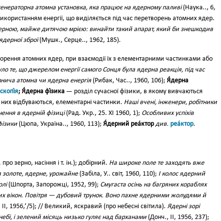
генераторна атомна установка, яка працює на ядерному паливі
(Наука.., 6,
 використанням енергії, що виділяється під час перетворень атомних ядер.
ерною, майже дитячою мрією: винайти такий апарат, який би знешкодив
 ядерної зброї
(Мушк., Серце.., 1962, 185).
рення атомних ядер, при взаємодії їх з елементарними частинками або
уло те, що джерелом енергії самого Сонця була ядерна реакція, під час
мнича атомна чи ядерна енергія
(Рибак, Час.., 1960, 106);
Я́дерна
скопі́я
; Я́дерна фі́зика
— розділ сучасної фізики, в якому вивчаються
в них відбуваються, елементарні частинки.
Наші вчені, інженери, робітники
ення в ядерній фізиці
(Рад. Укр., 25. XI 1960, 1);
Особливих успіхів
фізики
(Цюпа, Україна.., 1960, 113);
Я́дерний реа́ктор
див.
реа́ктор
.
про зерно, насіння і т. ін.); добірний.
На широке поле те заходять вже
я золоте, ядерне, урожайне
(Забіла, У.. світ, 1960, 110);
І колос ядерний
олі
(Шпорта, Запорожці, 1952, 99);
Смугаста осінь на багряних кораблях
х вікон. Повітря — дубовий трунок. Воно пахне ядерними жолудями й
 II, 1956,’/5); // Великий, яскравий (про небесні світила).
Ядерні зорі
ебі, і зелений місяць низько гуляє над барханами
(Донч., II, 1956, 237);