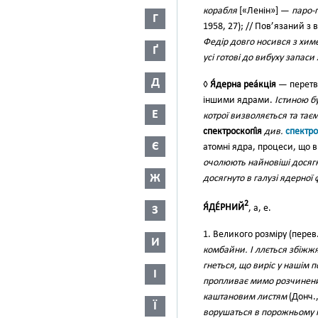
корабля
[«Ленін»] —
паро-
Г
1958, 27); // Пов’язаний з
Федір довго носився з хим
Ґ
усі готові до вибуху запаси
Д
◊
Я́дерна реа́кція
— перетво
іншими ядрами.
Істиною б
Е
котрої визволяється та тає
спектроскопі́я
див.
спектро
Є
атомні ядра, процеси, що 
очолюють найновіші досягн
Ж
досягнуто в галузі ядерної 
2
Я́ДЕ́РНИЙ
, а, е.
З
1. Великого розміру (перев. 
И
комбайни. І ллється збіжж
гнеться, що виріс у нашім п
І
пропливає мимо розчинени
каштановим листям
(Донч.,
Ї
ворушаться в порожньому н