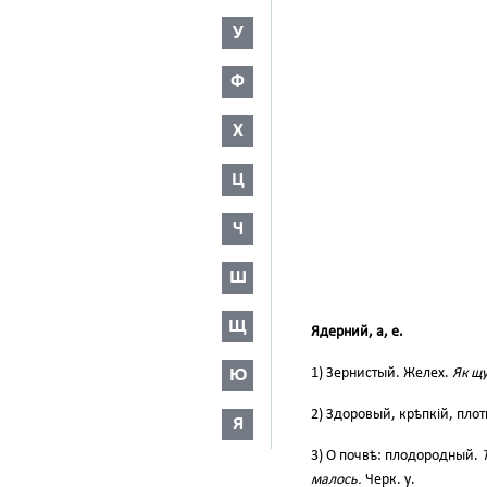
У
Ф
Х
Ц
Ч
Ш
Щ
Ядерний, а, е.
Ю
1) Зернистый. Желех.
Як щу
2) Здоровый, крѣпкій, пло
Я
3) О почвѣ: плодородный.
малось.
Черк. у.