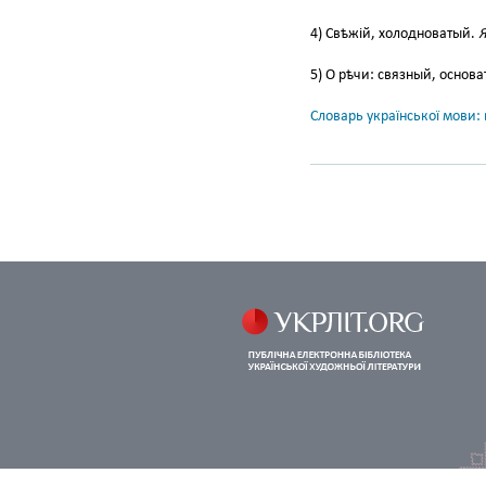
4) Свѣжій, холодноватый.
Я
5) О рѣчи: связный, основ
Словарь української мови: в
© 2005—2026
Фірсов Руслан