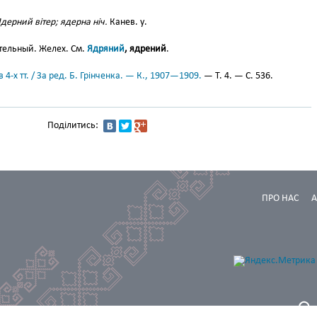
дерний вітер; ядерна ніч.
Канев. у.
ательный. Желех. См.
Ядряний
, ядрений
.
 4-х тт. / За ред. Б. Грінченка. — К., 1907—1909.
— Т. 4. — С. 536.
Поділитись:
ПРО НАС
А
Проектування та програмування: