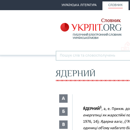
УКРАЇНСЬКА ЛІТЕРАТУРА
СЛОВНИК
ЯДЕРНИЙ
А
1
Я́ДЕРНИЙ
, а, е. Прикм. д
Б
енергетиці як жаростійкі 
1976, 14);
Ядерна вага; //
Я
В
одиниці об’єму набагато бі