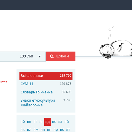
199 760
ШУКАТИ
Всі словники
199 760
СУМ-11
129 375
Словарь Грінченка
66 605
Знаки етнокультури
3 780
Жайворонка
яб
яв
яг
яґ
яд
яє
яз
яй
як
ял
ям
ян
яп
яр
яс
ят