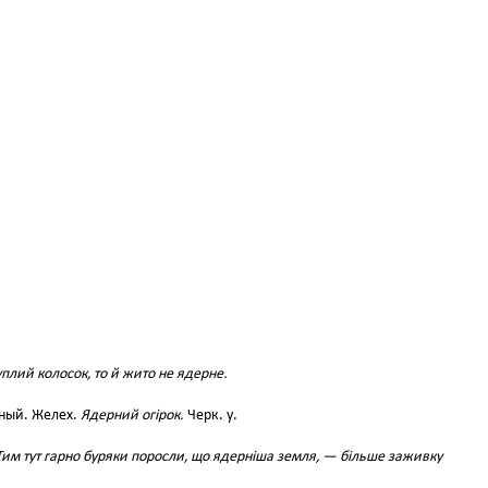
плий колосок, то й жито не ядерне.
тный. Желех.
Ядерний огірок.
Черк. у.
Тим тут гарно буряки поросли, що ядерніша земля, — більше заживку