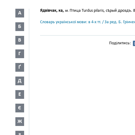
Ядвівчак, ка,
м.
Птица Turdus pilaris, сѣрый дроздъ. 
А
Словарь української мови: в 4-х тт. / За ред. Б. Грін
Б
В
Поділитись:
Г
Ґ
Д
Е
Є
Ж