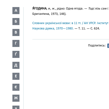
Я́ГОДИНА
, и,
ж., рідко.
Одна ягода. —
Тоді лізь сам 
А
Бригантина, 1973, 146).
Б
Словник української мови: в 11 тт. / АН УРСР. Інститут
Наукова думка, 1970—1980.
— Т. 11. — С. 624.
В
Г
Поділитись:
Ґ
Д
Е
Є
Ж