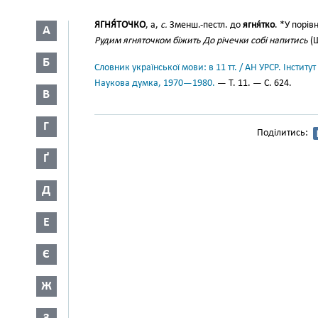
ЯГНЯ́ТОЧКО
, а,
с.
Зменш.-пестл. до
ягня́тко
. *У порів
А
Рудим ягняточком біжить До річечки собі напитись
(Ш
Б
Словник української мови: в 11 тт. / АН УРСР. Інститут
Наукова думка, 1970—1980.
— Т. 11. — С. 624.
В
Г
Поділитись:
Ґ
Д
Е
Є
Ж