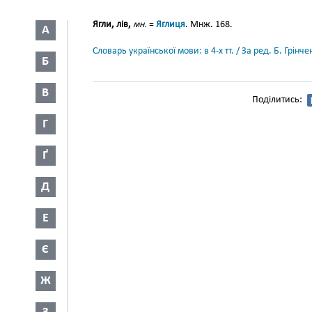
Ягли, лів,
мн.
=
Яглиця
. Мнж. 168.
А
Словарь української мови: в 4-х тт. / За ред. Б. Грін
Б
В
Поділитись:
Г
Ґ
Д
Е
Є
Ж