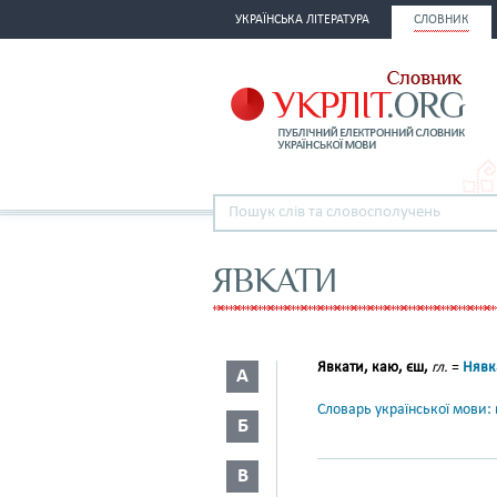
УКРАЇНСЬКА ЛІТЕРАТУРА
СЛОВНИК
ЯВКАТИ
Явкати, каю, єш,
гл.
=
Нявк
А
Словарь української мови: в
Б
В