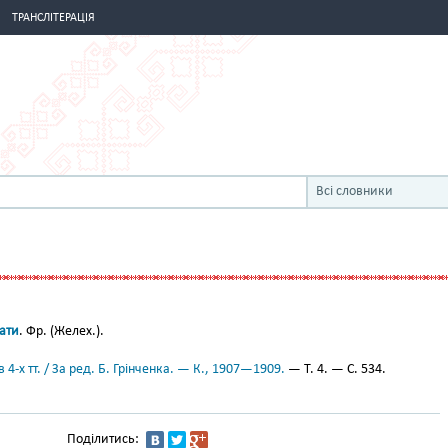
ТРАНСЛІТЕРАЦІЯ
Всі словники
ати
. Фр. (Желех.).
 4-х тт. / За ред. Б. Грінченка. — К., 1907—1909.
— Т. 4. — С. 534.
Поділитись: