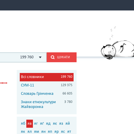
199 760
ШУКАТИ
Всі словники
199 760
СУМ-11
129 375
Словарь Грінченка
66 605
Знаки етнокультури
3 780
Жайворонка
яб
яв
яг
яґ
яд
яє
яз
яй
як
ял
ям
ян
яп
яр
яс
ят