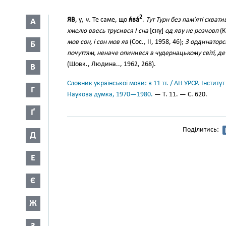
2
ЯВ
, у,
ч.
Те саме, що
я́ва́
.
Тут Турн без пам’яті схвати
А
хмелю ввесь трусився І сна
[сну]
од яву не розчовп
(К
мов сон, і сон мов яв
(Сос., II, 1958, 46);
З ординаторсь
Б
почуттям, неначе опинився в чудернацькому світі, де 
(Шовк., Людина.., 1962, 268).
В
Словник української мови: в 11 тт. / АН УРСР. Інститут
Г
Наукова думка, 1970—1980.
— Т. 11. — С. 620.
Ґ
Поділитись:
Д
Е
Є
Ж