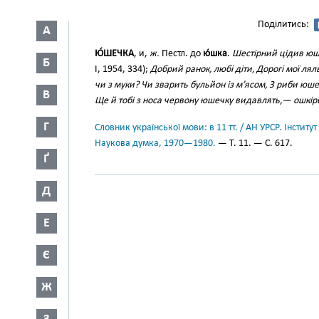
Поділитись:
А
Ю́ШЕЧКА
, и,
ж.
Пестл. до
ю́шка
.
Шестірний цідив юше
Б
І, 1954, 334);
Добрий ранок, любі діти, Дорогі мої л
чи з муки? Чи зварить бульйон із м’ясом, З риби юш
В
Ще й тобі з носа червону юшечку видавлять,— ошкір
Г
Словник української мови: в 11 тт. / АН УРСР. Інститут
Наукова думка, 1970—1980.
— Т. 11. — С. 617.
Ґ
Д
Е
Є
Ж