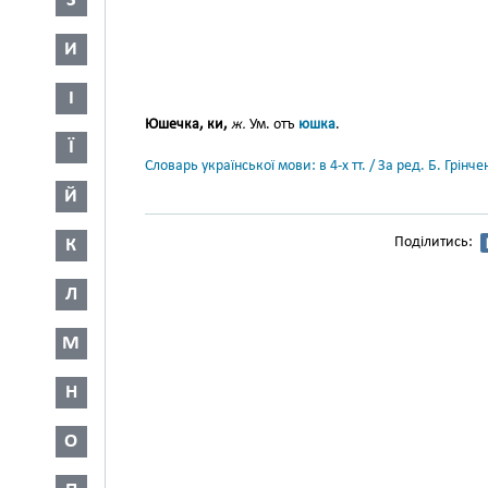
З
И
І
Юшечка, ки,
ж.
Ум. отъ
юшка
.
Ї
Словарь української мови: в 4-х тт. / За ред. Б. Грін
Й
Поділитись:
К
Л
М
Н
О