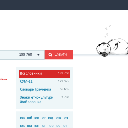
199 760
ШУКАТИ
Всі словники
199 760
СУМ-11
129 375
Словарь Грінченка
66 605
Знаки етнокультури
3 780
Жайворонка
юа
юб
юв
юг
юд
юж
юз
юк
юл
юн
юп
юр
юс
ют