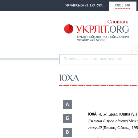
УКРАЇНСЬКА ЛІТЕРАТУРА
СЛОВНИК
ЮХА
А
ЮХА́
, и,
ж., діал.
Юшка (у 1 
Б
Килина й троє дівчат
(Мокр.
пахучій
(Бичко, Сійся.., 195
В