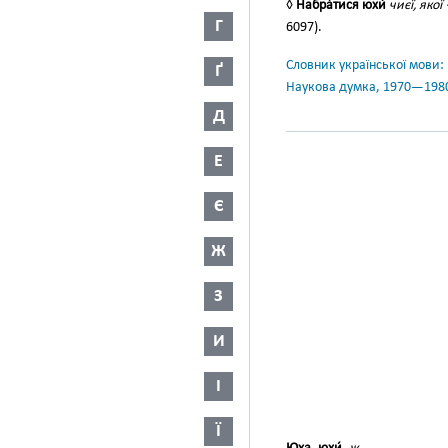
◊
Набра́тися юхи́
чиєї, якої
Г
6097).
Словник української мови: в 
Ґ
Наукова думка, 1970—198
Д
Е
Є
Ж
З
И
І
Ї