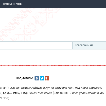
ТРАНСЛІТЕРАЦІЯ
Всі словники
Поділитись:
знач.).
Клавки немає: гайнула в луг по воду для юхи, над якою ворожать
, Слід.., 1969, 115);
Скінчиться кльов
[клювання],
І весь улов Спливе в юсі
9, 133).