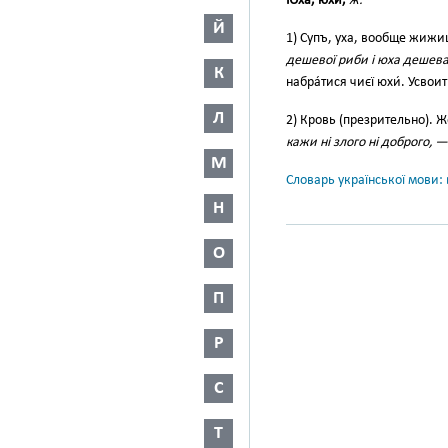
Юха, юхи́,
ж.
Й
1) Супъ, уха, вообще жижиц
дешевої риби і юха дешева
К
набра́тися чиєї юхи́. Усво
Л
2) Кровь (презрительно). 
кажи ні злого ні доброго, —
М
Словарь української мови: в
Н
О
П
Р
С
Т