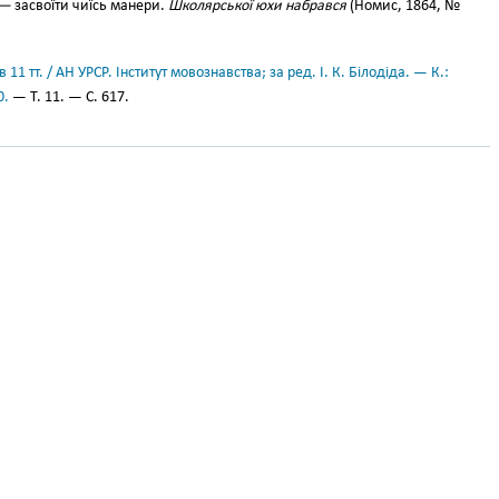
 —
засвоїти чиїсь манери.
Школярської юхи набрався
(Номис, 1864, №
11 тт. / АН УРСР. Інститут мовознавства; за ред. І. К. Білодіда. — К.:
0.
— Т. 11. — С. 617.