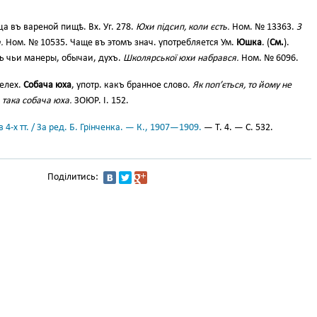
а въ вареной пищѣ. Вх. Уг. 278.
Юхи підсип, коли єсть.
Ном. № 13363.
З
.
Ном. № 10535. Чаще въ этомъ знач. употребляется Ум.
Юшка
. (
Cм.
).
ить чьи манеры, обычаи, духъ.
Школярської юхи набрався.
Ном. № 6096.
Желех.
Собача юха
, употр. какъ бранное слово.
Як поп’ється, то йому не
 така собача юха.
ЗОЮР. І. 152.
 4-х тт. / За ред. Б. Грінченка. — К., 1907—1909.
— Т. 4. — С. 532.
Поділитись: