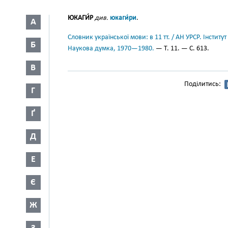
ЮКАГИ́Р
див.
юкаги́ри
.
А
Словник української мови: в 11 тт. / АН УРСР. Інститут
Б
Наукова думка, 1970—1980.
— Т. 11. — С. 613.
В
Поділитись:
Г
Ґ
Д
Е
Є
Ж