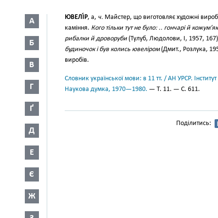
ЮВЕЛІ́Р
, а,
ч.
Майстер, що виготовляє художні вироби, 
А
каміння.
Кого тільки тут не було: .. гончарі й кожум’я
рибалки й дроворуби
(Тулуб, Людолови, І, 1957, 167
Б
будиночок і був колись ювеліром
(Дмит., Розлука, 19
виробів.
В
Словник української мови: в 11 тт. / АН УРСР. Інститут
Г
Наукова думка, 1970—1980.
— Т. 11. — С. 611.
Ґ
Поділитись:
Д
Е
Є
Ж