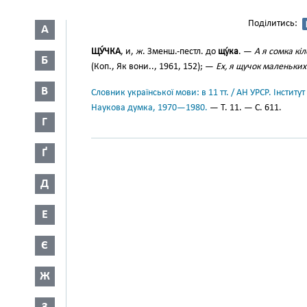
Поділитись:
А
ЩУ́ЧКА
, и,
ж
. Зменш.-пестл. до
щу́ка
. —
А я сомка кі
Б
(Коп., Як вони.., 1961, 152); —
Ех, я щучок маленьки
В
Словник української мови: в 11 тт. / АН УРСР. Інститут
Наукова думка, 1970—1980.
— Т. 11. — С. 611.
Г
Ґ
Д
Е
Є
Ж