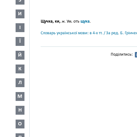
З
И
Щучка, ки,
ж.
Ум. отъ
щука
.
І
Словарь української мови: в 4-х тт. / За ред. Б. Грін
Ї
Й
Поділитись:
К
Л
М
Н
О