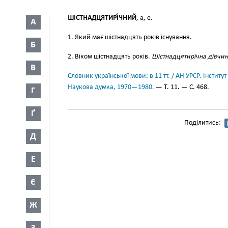
ШІСТНАДЦЯТИРІ́ЧНИЙ
, а, е.
А
1. Який має шістнадцять років існування.
Б
2. Віком шістнадцять років.
Шістнадцятирічна дівчин
В
Словник української мови: в 11 тт. / АН УРСР. Інститут
Наукова думка, 1970—1980.
— Т. 11. — С. 468.
Г
Ґ
Поділитись:
Д
Е
Є
Ж