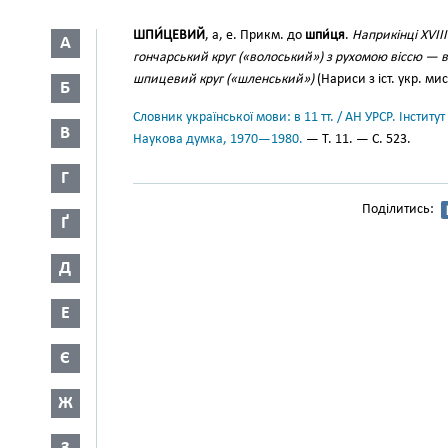
ШПИ́ЦЕВИЙ
, а, е. Прикм. до
шпи́ця
.
Наприкінці XVII
А
гончарський круг («волоський») з рухомою віссю — в
шпицевий круг («шленський»)
(Нариси з іст. укр. мист
Б
Словник української мови: в 11 тт. / АН УРСР. Інститут
В
Наукова думка, 1970—1980.
— Т. 11. — С. 523.
Г
Поділитись:
Ґ
Д
Е
Є
Ж