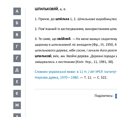
ШПИЛЬКОВИ́Й
, а, е.
А
1. Прикм. до
шпи́лька
1, 2.
Шпилькове виробництво
Б
2. Пов’язаний із застосуванням, використанням шпил
В
3. Те саме, що
хво́йний
. —
На мене мамця сваритимуть
щоранку в шпильковий ліс виходити
(Фр., III, 1950, 
Г
шпилькового дерева, ніби сосни, і зачали його розгл
шпилькові́
, ви́х,
мн.
Хвойні дерева.
Деревні породи 
Ґ
змішувались з листяними
(Колг. Укр., 11, 1961, 38).
Д
Словник української мови: в 11 тт. / АН УРСР. Інститут
Наукова думка, 1970—1980.
— Т. 11. — С. 522.
Е
Є
Поділитись:
Ж