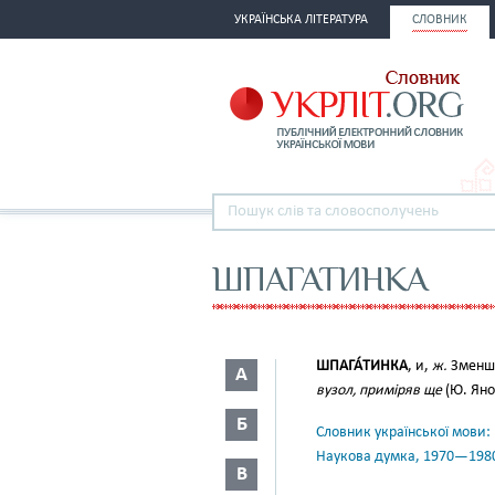
УКРАЇНСЬКА ЛІТЕРАТУРА
СЛОВНИК
ШПАГАТИНКА
ШПАГА́ТИНКА
, и,
ж.
Зменш.
А
вузол, приміряв ще
(Ю. Янов
Б
Словник української мови: в 
Наукова думка, 1970—198
В