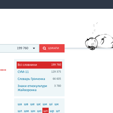
199 760
ШУКАТИ
Всі словники
199 760
СУМ-11
129 375
Словарь Грінченка
66 605
Знаки етнокультури
3 780
Жайворонка
ша
шв
ше
шє
ши
ші
шк
шл
шм
шн
шо
шп
шр
шт