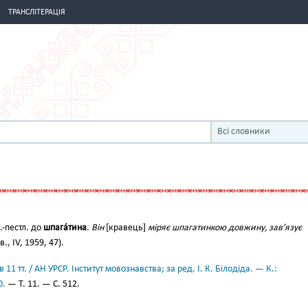
ТРАНСЛІТЕРАЦІЯ
Всі словники
-пестл. до
шпага́тина
.
Він
[кравець]
міряє шпагатинкою довжину, зав’язує
., IV, 1959, 47).
11 тт. / АН УРСР. Інститут мовознавства; за ред. І. К. Білодіда. — К.:
0.
— Т. 11. — С. 512.