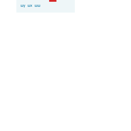
шу
шх
шш