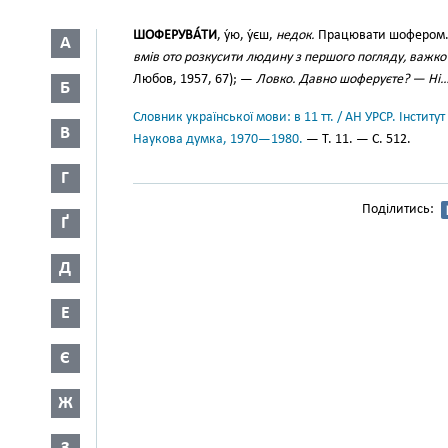
ШОФЕРУВА́ТИ
, у́ю, у́єш,
недок.
Працювати шофером
А
вмів ото розкусити людину з першого погляду, важк
Любов, 1957, 67); —
Ловко. Давно шоферуєте? — Ні
Б
Словник української мови: в 11 тт. / АН УРСР. Інститут
В
Наукова думка, 1970—1980.
— Т. 11. — С. 512.
Г
Поділитись:
Ґ
Д
Е
Є
Ж