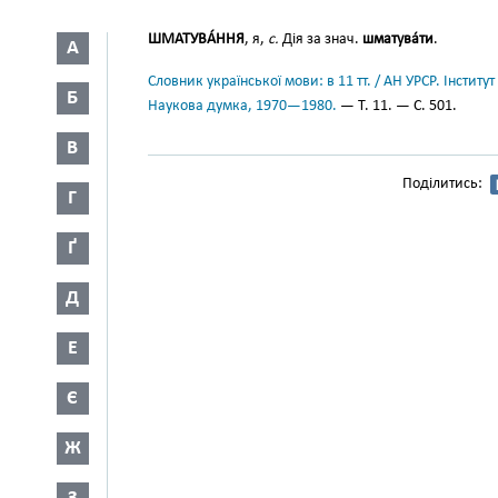
ШМАТУВА́ННЯ
, я,
с.
Дія за знач.
шматува́ти
.
А
Словник української мови: в 11 тт. / АН УРСР. Інститут
Б
Наукова думка, 1970—1980.
— Т. 11. — С. 501.
В
Поділитись:
Г
Ґ
Д
Е
Є
Ж