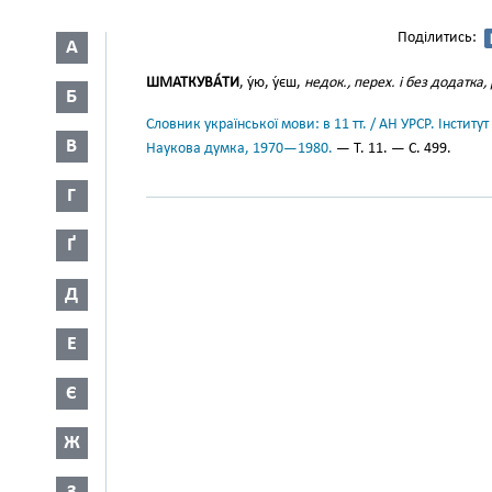
Поділитись:
А
ШМАТКУВА́ТИ
, у́ю, у́єш,
недок., перех. і без додатка,
Б
Словник української мови: в 11 тт. / АН УРСР. Інститут
В
Наукова думка, 1970—1980.
— Т. 11. — С. 499.
Г
Ґ
Д
Е
Є
Ж