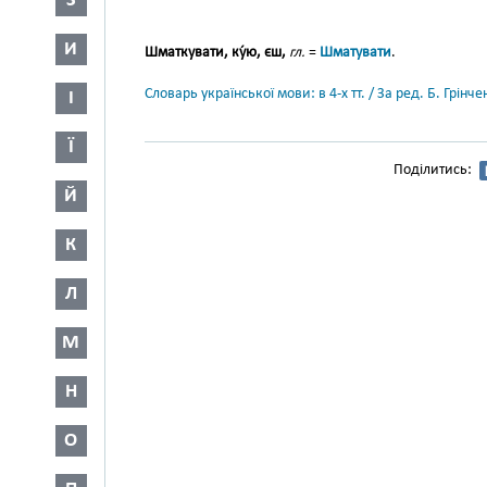
З
И
Шматкувати, ку́ю, єш,
гл.
=
Шматувати
.
Словарь української мови: в 4-х тт. / За ред. Б. Грін
І
Ї
Поділитись:
Й
К
Л
М
Н
О