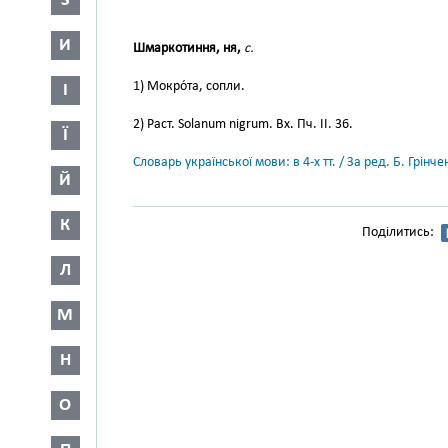
З
И
Шмаркотиння, ня,
с.
1) Мокро́та, сопли.
І
2) Раст. Solanum nigrum. Вх. Пч. II. 36.
Ї
Словарь української мови: в 4-х тт. / За ред. Б. Грін
Й
К
Поділитись:
Л
М
Н
О