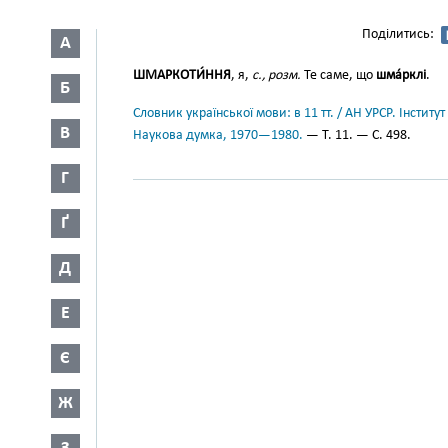
Поділитись:
А
ШМАРКОТИ́ННЯ
, я,
с., розм.
Те саме, що
шма́рклі
.
Б
Словник української мови: в 11 тт. / АН УРСР. Інститут
В
Наукова думка, 1970—1980.
— Т. 11. — С. 498.
Г
Ґ
Д
Е
Є
Ж