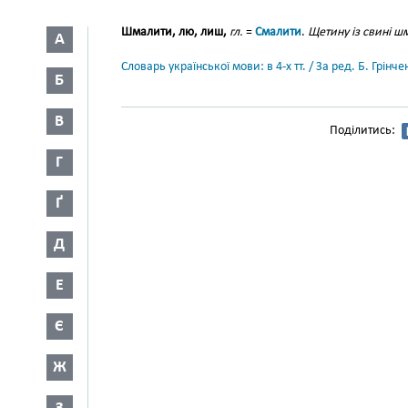
Шмалити, лю, лиш,
гл.
=
Смалити
.
Щетину із свині ш
А
Словарь української мови: в 4-х тт. / За ред. Б. Грін
Б
В
Поділитись:
Г
Ґ
Д
Е
Є
Ж