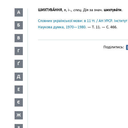
ШИХТУВА́ННЯ
, я, і-.,
спец.
Дія за знач.
шихтува́ти
.
А
Словник української мови: в 11 тт. / АН УРСР. Інститут
Б
Наукова думка, 1970—1980.
— Т. 11. — С. 466.
В
Поділитись:
Г
Ґ
Д
Е
Є
Ж