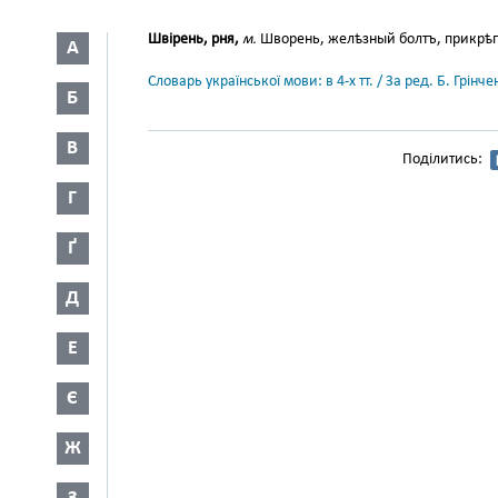
Швірень, рня,
м.
Шворень, желѣзный болтъ, прикрѣпл
А
Словарь української мови: в 4-х тт. / За ред. Б. Грін
Б
В
Поділитись:
Г
Ґ
Д
Е
Є
Ж