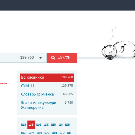
199 760
ШУКАТИ
Всі словники
199 760
СУМ-11
129 375
Словарь Грінченка
66 605
Знаки етнокультури
3 780
Жайворонка
ша
шв
ше
шє
ши
ші
шк
шл
шм
шн
шо
шп
шр
шт