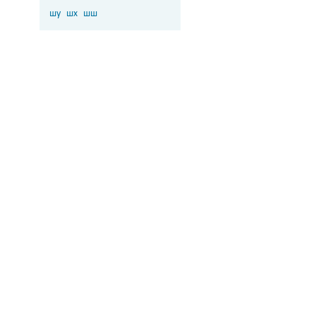
шу
шх
шш