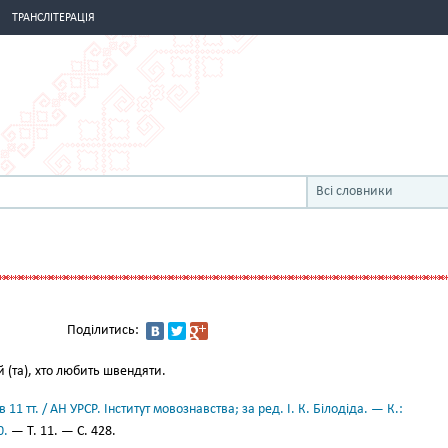
ТРАНСЛІТЕРАЦІЯ
Всі словники
Поділитись:
 (та), хто любить швендяти.
11 тт. / АН УРСР. Інститут мовознавства; за ред. І. К. Білодіда. — К.:
0.
— Т. 11. — С. 428.