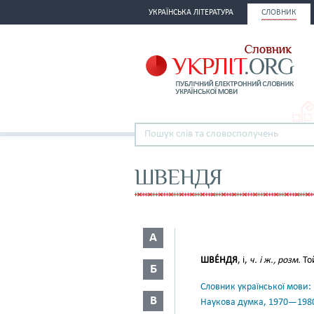
УКРАЇНСЬКА ЛІТЕРАТУРА
СЛОВНИК
ШВЕНДЯ
А
ШВЕ́НДЯ
, і,
ч. і ж., розм.
Той
Б
Словник української мови: в 
В
Наукова думка, 1970—198