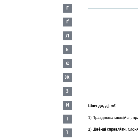
Г
Ґ
Д
Е
Є
Ж
З
И
Швендя, ді,
об.
1) Праздношатающійся, пр
І
2)
Шве́нді справля́ти
. Слон
Ї