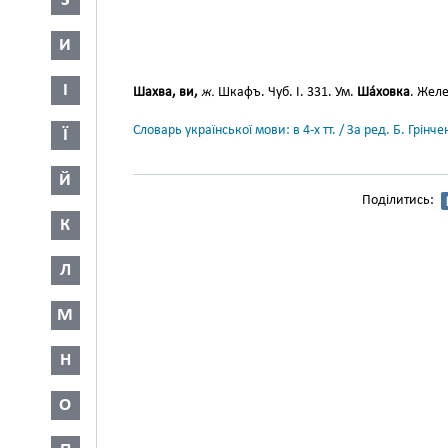
З
И
І
Шахва, ви,
ж.
Шкафъ. Чуб. І. 331. Ум.
Ша́ховка
. Желе
Словарь української мови: в 4-х тт. / За ред. Б. Грін
Ї
Й
Поділитись:
К
Л
М
Н
О