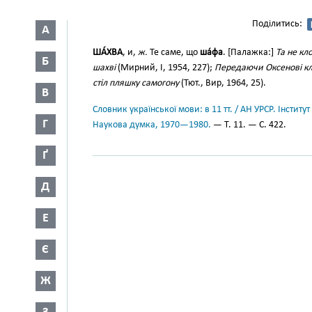
Поділитись:
А
ША́ХВА
, и,
ж.
Те саме, що
ша́фа
. [Палажка:]
Та не кл
Б
шахві
(Мирний, I, 1954, 227);
Передаючи Оксенові клю
стіл пляшку самогону
(Тют., Вир, 1964, 25).
В
Словник української мови: в 11 тт. / АН УРСР. Інститут
Г
Наукова думка, 1970—1980.
— Т. 11. — С. 422.
Ґ
Д
Е
Є
Ж