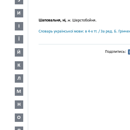
З
И
Шаповальня, ні,
ж.
Шерстобойня.
І
Словарь української мови: в 4-х тт. / За ред. Б. Грін
Ї
Й
Поділитись:
К
Л
М
Н
О