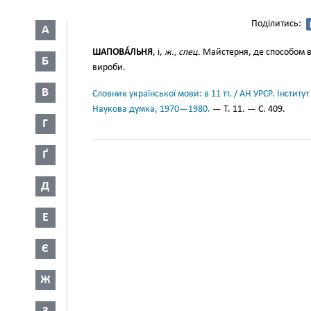
Поділитись:
А
ШАПОВА́ЛЬНЯ
, і,
ж., спец.
Майстерня, де способом в
Б
вироби.
В
Словник української мови: в 11 тт. / АН УРСР. Інститут
Наукова думка, 1970—1980.
— Т. 11. — С. 409.
Г
Ґ
Д
Е
Є
Ж