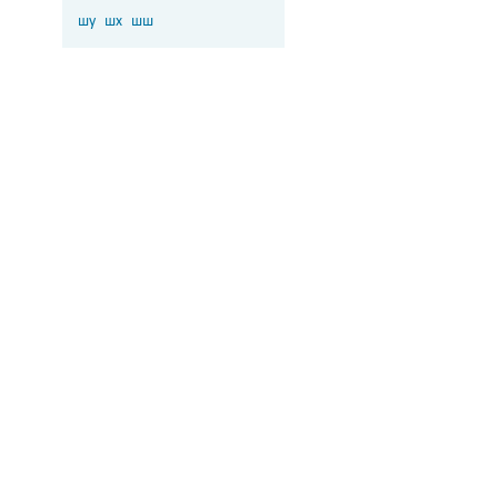
шу
шх
шш