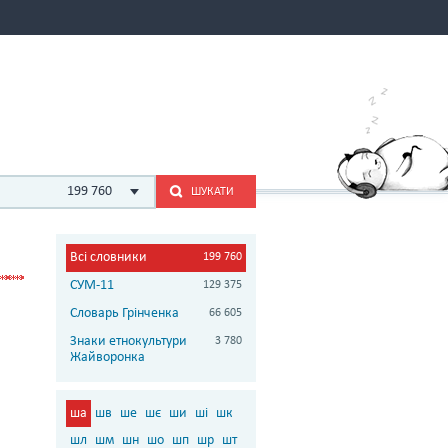
199 760
ШУКАТИ
Всі словники
199 760
СУМ-11
129 375
Словарь Грінченка
66 605
Знаки етнокультури
3 780
Жайворонка
ша
шв
ше
шє
ши
ші
шк
шл
шм
шн
шо
шп
шр
шт