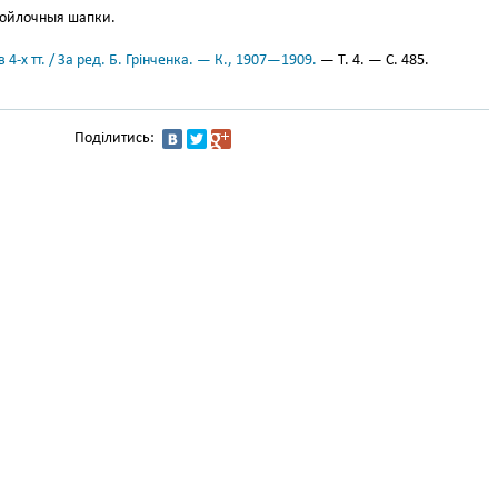
войлочныя шапки.
 4-х тт. / За ред. Б. Грінченка. — К., 1907—1909.
— Т. 4. — С. 485.
Поділитись: