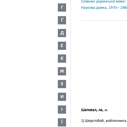
Словник української мови: в 
Г
Наукова думка, 1970—198
Ґ
Д
Е
Є
Ж
З
И
І
Шаповал, ла,
м.
1) Шерстобой, войлочникъ. К
Ї