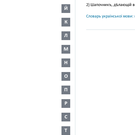
2) Шапочникъ, дѣлающій 
Й
Словарь української мови: в
К
Л
М
Н
О
П
Р
С
Т