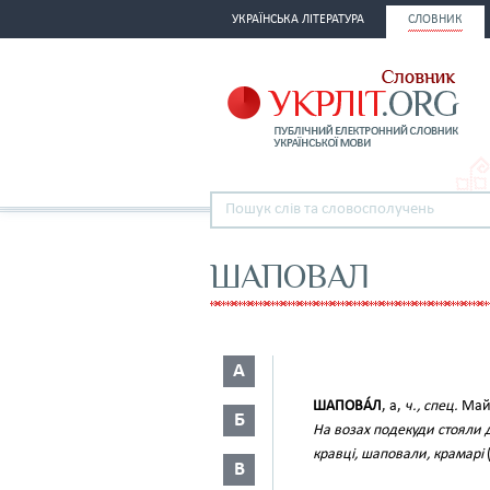
УКРАЇНСЬКА ЛІТЕРАТУРА
СЛОВНИК
ШАПОВАЛ
А
ШАПОВА́Л
, а,
ч., спец.
Майс
Б
На возах подекуди стояли 
кравці, шаповали, крамарі
(
В