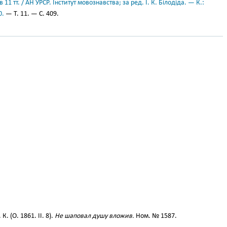
11 тт. / АН УРСР. Інститут мовознавства; за ред. І. К. Білодіда. — К.:
0.
— Т. 11. — С. 409.
. (О. 1861. II. 8).
Не шаповал душу вложив.
Ном. № 1587.