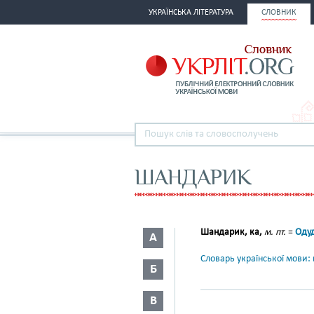
УКРАЇНСЬКА ЛІТЕРАТУРА
СЛОВНИК
ШАНДАРИК
Шандарик, ка,
м. пт.
=
Оду
А
Словарь української мови: в
Б
В