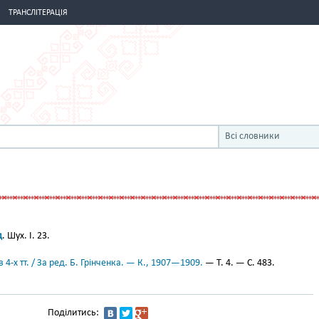
ТРАНСЛІТЕРАЦІЯ
Всі словники
д
. Шух. I. 23.
 4-х тт. / За ред. Б. Грінченка. — К., 1907—1909.
— Т. 4. — С. 483.
Поділитись: