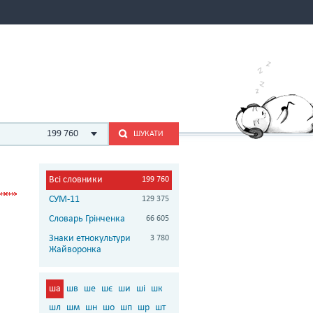
199 760
ШУКАТИ
Всі словники
199 760
СУМ-11
129 375
Словарь Грінченка
66 605
Знаки етнокультури
3 780
Жайворонка
ша
шв
ше
шє
ши
ші
шк
шл
шм
шн
шо
шп
шр
шт