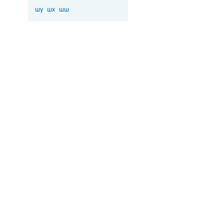
шу
шх
шш