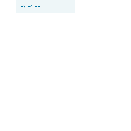
шу
шх
шш