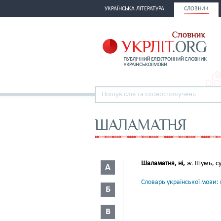
УКРАЇНСЬКА ЛІТЕРАТУРА
СЛОВНИК
ШАЛАМАТНЯ
Шаламатня, ні,
ж.
Шумъ, су
А
Словарь української мови: в
Б
В