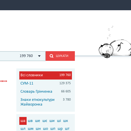
199 760
ШУКАТИ
Всі словники
199 760
СУМ-11
129 375
Словарь Грінченка
66 605
Знаки етнокультури
3 780
Жайворонка
ша
шв
ше
шє
ши
ші
шк
шл
шм
шн
шо
шп
шр
шт