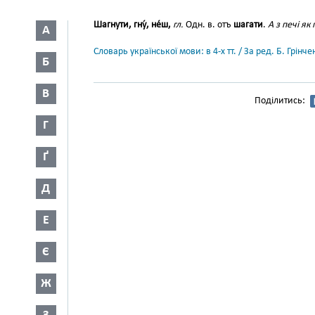
Шагнути, гну́, не́ш,
гл.
Одн. в. отъ
шагати
.
А з печі як
А
Словарь української мови: в 4-х тт. / За ред. Б. Грін
Б
В
Поділитись:
Г
Ґ
Д
Е
Є
Ж